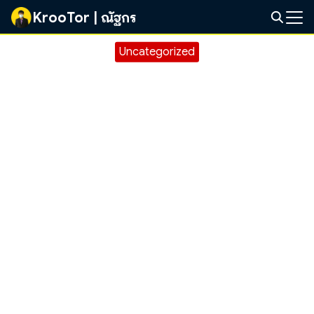
Skip
KrooTor | ณัฐกร
to
Search
content
Uncategorized
for: