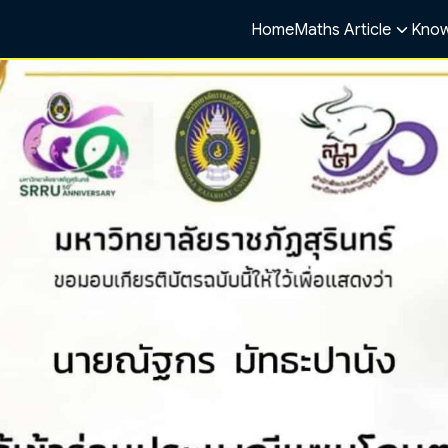
Home
Maths Article
Know
arch
r: