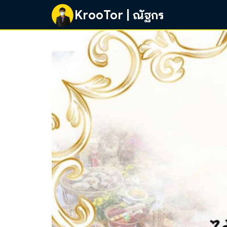
Skip
KrooTor | ณัฐกร
to
content
Se
fo