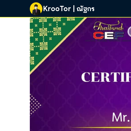
Skip
KrooTor | ณัฐกร
to
content
Se
fo