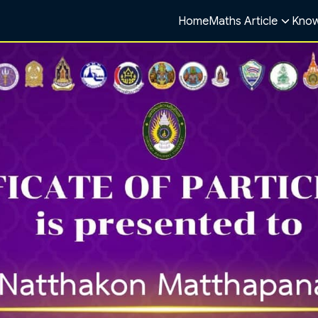
Home
Maths Article
Know
arch
r: