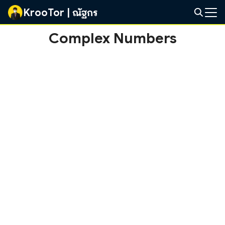
Skip
KrooTor | ณัฐกร
to
Search
content
Complex Numbers
for: