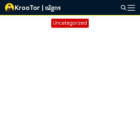
Skip
KrooTor | ณัฐกร
to
Search
content
Uncategorized
for: