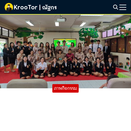
Skip
KrooTor | ณัฐกร
to
Search
content
for:
ภาพกิจกรรม