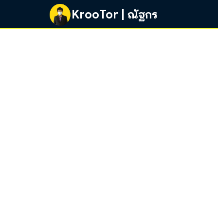
Skip
KrooTor | ณัฐกร
to
content
Se
fo