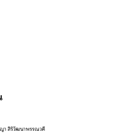
น
า สิริวัฒนาพรรณวดี