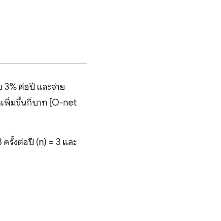
 3% ต่อปี และจ่าย
เพิ่มขึ้นกี่บาท [O-net
ครั้งต่อปี (n) = 3 และ
} &=\text{P}\left (1+\frac{r}{n} \right )^{nt