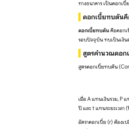
ทางธนาคาร เป็นดอกเบี้ยท
ดอกเบี้ยทบต้น
ค
ดอกเบี้ยทบต้น
คือดอกเบี
รอบปัจจุบัน ทบเป็นเงินต
สูตรคำนวณดอกเ
สูตรดอกเบี้ยทบต้น (Co
เมื่อ A แทนเงินรวม, P แ
ปี และ t แทนระยะเวลา (ป
อัตราดอกเบี้ย (r) ต้องเ