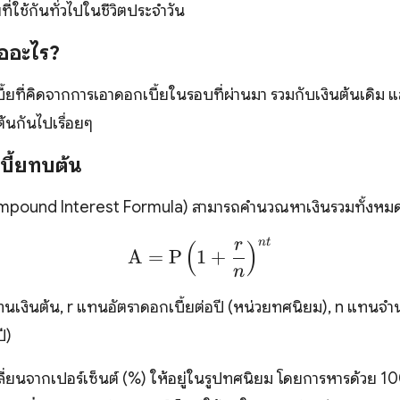
ี่ใช้กันทั่วไปในชีวิตประจำวัน
อ
อ
ะ
ไ
ร
?
้ยที่คิดจากการเอาดอกเบี้ยในรอบที่ผ่านมา รวมกับเงินต้นเดิม แ
้นกันไปเรื่อยๆ
บี้ยทบต้น
mpound Interest Formula) สามารถคำนวณหาเงินรวมทั้งหมดที
r
n
t
(
)
\text{A}=\text{P}\lef
A
=
P
1
+
n
ทนเงินต้น, r แทนอัตราดอกเบี้ยต่อปี (หน่วยทศนิยม), n แทนจำนว
ี)
ปลี่ยนจากเปอร์เซ็นต์ (%) ให้อยู่ในรูปทศนิยม โดยการหารด้วย 1