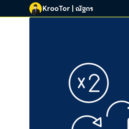
Skip
KrooTor | ณัฐกร
to
content
Se
fo