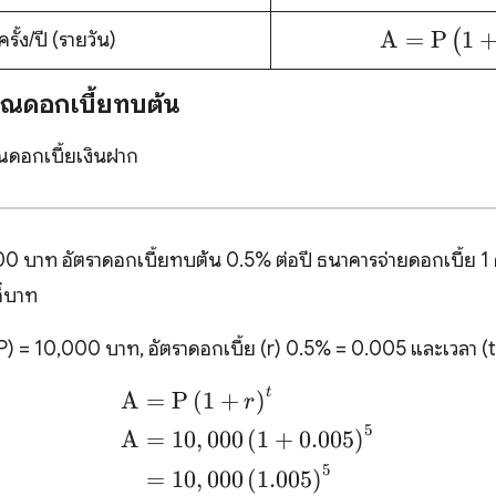
(1+\frac
\text{A}=
)
A
=
P
1
(
รั้ง/ปี (รายวัน)
(1+\frac{r
)^
วณดอกเบี้ยทบต้น
ณดอกเบี้ยเงินฝาก
 บาท อัตราดอกเบี้ยทบต้น 0.5% ต่อปี ธนาคารจ่ายดอกเบี้ย 1 ครั
ี่บาท
P) = 10,000 บาท, อัตราดอกเบี้ย (r) 0.5% = 0.005 และเวลา (t)
t
\begin{align*} \text{A
A
=
P
(
1
+
)
r
5
A
=
10
,
000
(
1
+
0.005
)
5
=
10
,
000
(
1.005
)