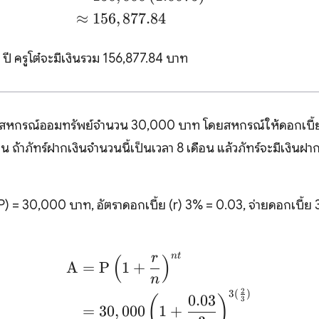
≈
156
,
877.84
 ปี ครูโต๋จะมีเงินรวม 156,877.84 บาท
ที่สหกรณ์ออมทรัพย์จำนวน 30,000 บาท โดยสหกรณ์ให้ดอกเบี้ย
 ถ้าภัทร์ฝากเงินจำนวนนี้เป็นเวลา 8 เดือน แล้วภัทร์จะมีเงินฝาก
P) = 30,000 บาท, อัตราดอกเบี้ย (r) 3% = 0.03, จ่ายดอกเบี้ย 3 
r
n
t
(
)
\begin{align*} \text{A
A
=
P
1
+
n
2
3
(
)
0.03
(
)
3
=
30
,
000
1
+