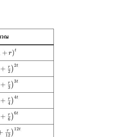
นวณ
}=\text{P}\left
t
1
+
)
r
 \right )^{t}
2
t
=\text{P}\left
+
r
)
2
c{r}{2} \right
3
t
=\text{P}\left
)^{2t}
+
r
)
3
c{r}{3} \right
4
t
=\text{P}\left
)^{3t}
+
r
)
4
c{r}{4} \right
6
t
=\text{P}\left
)^{4t}
+
r
)
6
c{r}{6} \right
12
t
=\text{P}\left
)^{6t}
+
r
)
12