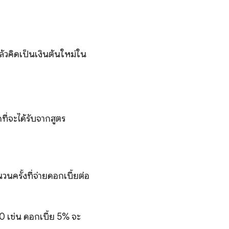
ล้วคิดเป็นเงินต้นใหม่ใน
่จะได้รับจากสูตร
t (1+\frac{r}{n} \right )^{nt}
นครั้งที่จ่ายดอกเบี้ยต่อ
00 เช่น ดอกเบี้ย 5% จะ