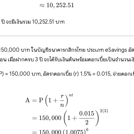
≈
10
,
252.51
 ปี จะมีเงินรวม 10,252.51 บาท
 150,000 บาท ในบัญชีธนาคารกสิกรไทย ประเภท eSavings อัตร
ือน เมื่อฝากครบ 3 ปี จะได้รับเงินต้นพร้อมดอกเบี้ยเป็นจำนวนเง
P) = 150,000 บาท, อัตราดอกเบี้ย (r) 1.5% = 0.015, จ่ายดอกเบี้
r
n
t
(
)
\begin{align*}\text{A}
A
=
P
1
+
n
2
(
3
)
0.015
(
)
=
150
,
000
1
+
2
6
=
150
,
000
(
1.0075
)