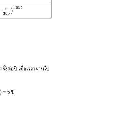
{r}{12} \right
365
t
\text{P}\left
^{12t}
+
r
)
365
}{365} \right
{365t}
้งต่อปี เมื่อเวลาผ่านไป
 = 5 ปี
} & = \text{P} \left (1+r \right )^{t} \\ \tex