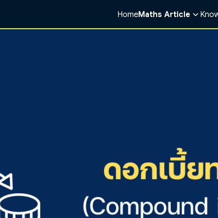
Home
Maths Article
Know
arch
r: