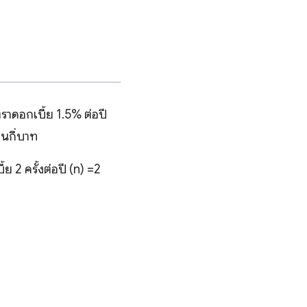
าดอกเบี้ย 1.5% ต่อปี
ินกี่บาท
ย 2 ครั้งต่อปี (n) =2
 &=\text{P}\left (1+\frac{r}{n} \right )^{nt}