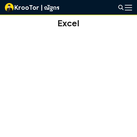
Skip
KrooTor | ณัฐกร
to
Search
content
Excel
for: