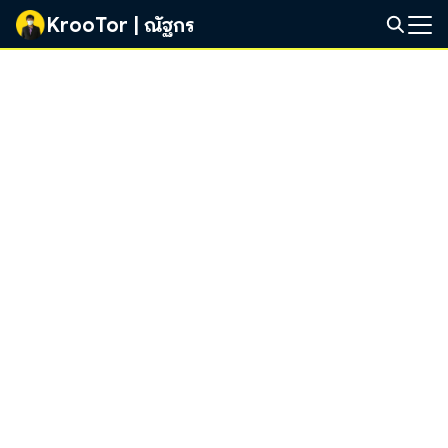
Skip
KrooTor | ณัฐกร
to
Search
content
for: