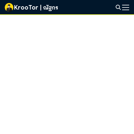
Skip
KrooTor | ณัฐกร
to
Search
content
for: