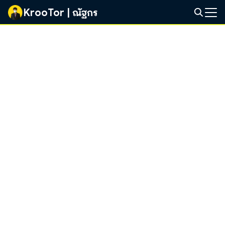
Skip
KrooTor | ณัฐกร
to
Search
content
for: